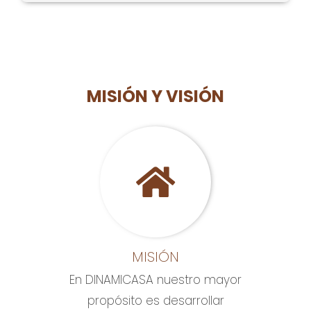
a
l
ó
s
e
n
d
*
i
e
c
v
o
e
*
MISIÓN Y VISIÓN
r
i
f
i
c
a
c
i
ó
n
*
MISIÓN
En DINAMICASA nuestro mayor
propósito es desarrollar