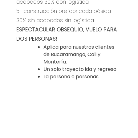
acabados 30% con logística.
5- construcción prefabricada básica
30% sin acabados sin logística.
ESPECTACULAR OBSEQUIO, VUELO PARA
DOS PERSONAS!
Aplica para nuestros clientes
de Bucaramanga, Cali y
Montería.
Un solo trayecto ida y regreso
La persona o personas
interesadas en Viajar a Medellín
o Bogotá Comprará los tiquetes
aéreos.
Una vez haya el primer
desembolso de 5 millones de
pesos de la construcción de la
casa para congelar el precio
entre otros beneficios se