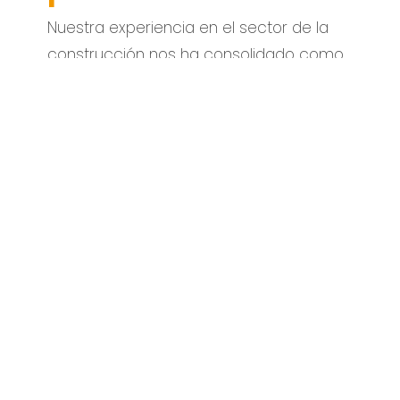
Nuestra experiencia en el sector de la
construcción nos ha consolidado como
la empresa líder en construcción de
casas prefabricadas. Tenemos
presencia en ciudades del país como
Medellín, Bogotá y Villavicencio.
Somos pioneros en la construcción de
casas tipo cúbica y reconocidos por
tener el mejor calibre de maderas con
placas de concreto.
Desarrollamos proyectos encaminados
a ofrecer lo mejor del mercado y
siempre cumplir con las normas de
seguridad establecidas para la