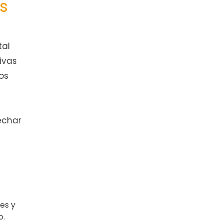
s
tal
ivas
os
echar
es y
o.