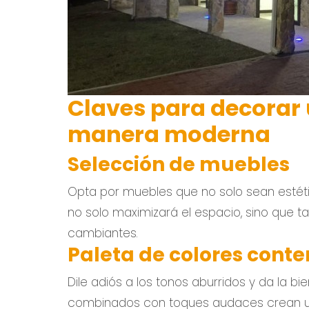
Claves para decorar
manera moderna
Selección de muebles
Opta por muebles que no solo sean estétic
no solo maximizará el espacio, sino que 
cambiantes.
Paleta de colores con
Dile adiós a los tonos aburridos y da la 
combinados con toques audaces crean un e