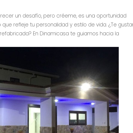
ecer un desafío, pero créeme, es una oportunidad
e refleje tu personalidad y estilo de vida. ¿Te gusta
refabricada? En Dinamicasa te guiamos hacia la