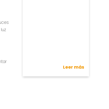
luces
luz
ntar
Leer más