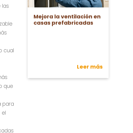
 las
Mejora la ventilación en
casas prefabricadas
zable
más
o cual
Leer más
más
po que
a para
 el
icadas