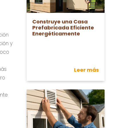
Construye una Casa
Prefabricada Eficiente
Energéticamente
ción
ción y
poco
más
Leer más
tro
ente