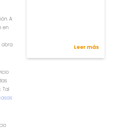
ión. A
n en
e obra
Leer más
icio
das
 Tal
casas
cio