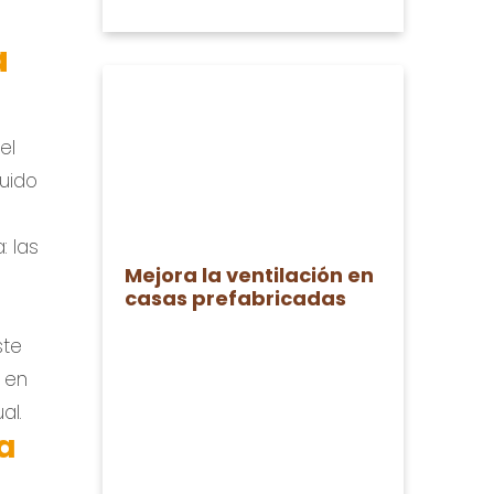
a
el
luido
: las
Mejora la ventilación en
casas prefabricadas
ste
 en
al.
a