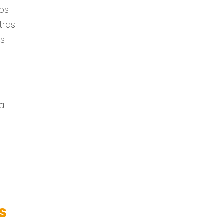
ros
tras
as
na
.
s