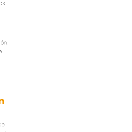
os
ón,
e.
n
de