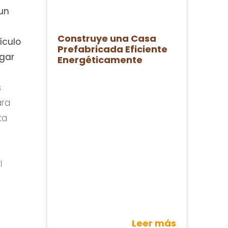
 un
Construye una Casa
ículo
Prefabricada Eficiente
ogar
Energéticamente
s
ara
ta
l
Leer más